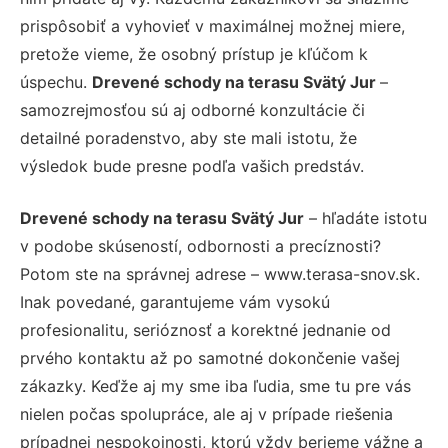
prispôsobiť a vyhovieť v maximálnej možnej miere,
pretože vieme, že osobný prístup je kľúčom k
úspechu.
Drevené schody na terasu Svätý Jur
–
samozrejmosťou sú aj odborné konzultácie či
detailné poradenstvo, aby ste mali istotu, že
výsledok bude presne podľa vašich predstáv.
Drevené schody na terasu Svätý Jur
– hľadáte istotu
v podobe skúseností, odbornosti a precíznosti?
Potom ste na správnej adrese – www.terasa-snov.sk.
Inak povedané, garantujeme vám vysokú
profesionalitu, serióznosť a korektné jednanie od
prvého kontaktu až po samotné dokončenie vašej
zákazky. Keďže aj my sme iba ľudia, sme tu pre vás
nielen počas spolupráce, ale aj v prípade riešenia
prípadnej nespokojnosti, ktorú vždy berieme vážne a